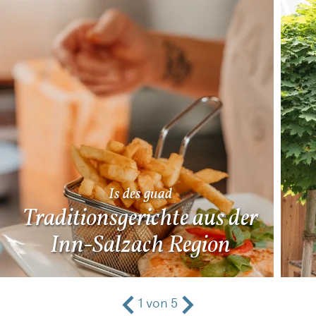
Is des guad
Traditionsgerichte aus der
Inn-Salzach Region
1
von
5