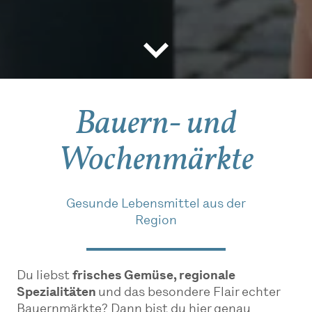
Bauern- und
Wochenmärkte
Gesunde Lebensmittel aus der
Region
Du liebst
frisches Gemüse, regionale
Spezialitäten
und das besondere Flair echter
Bauernmärkte? Dann bist du hier genau