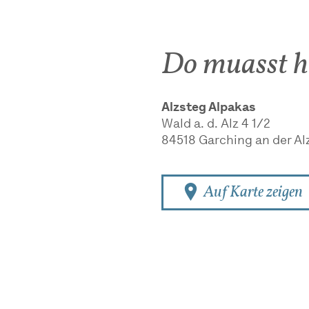
Do muasst h
Alzsteg Alpakas
Wald a. d. Alz 4 1/2
84518
Garching an der Al
Auf Karte zeigen