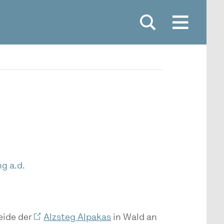
g a.d.
eide der
Alzsteg Alpakas
in Wald an