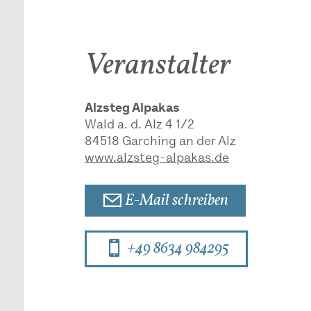
Veranstalter
Alzsteg Alpakas
Wald a. d. Alz 4 1/2
84518
Garching an der Alz
www.alzsteg-alpakas.de
E-Mail schreiben
+49 8634 984295