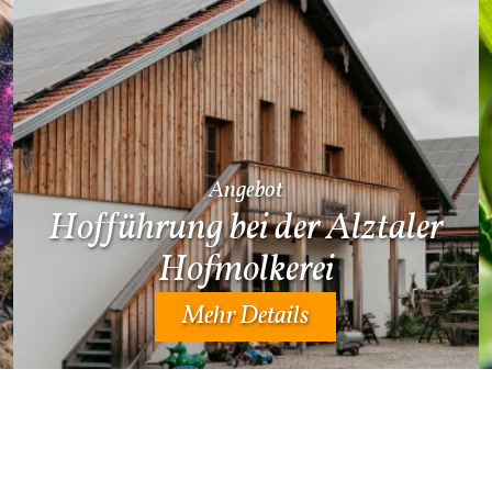
Angebot
Hofführung bei der Alztaler
Hofmolkerei
Mehr Details