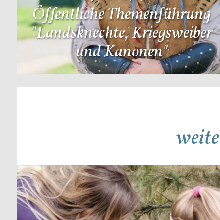
Öffentliche Themenführung
"Landsknechte, Kriegsweiber
und Kanonen"
weite
Mehr Details