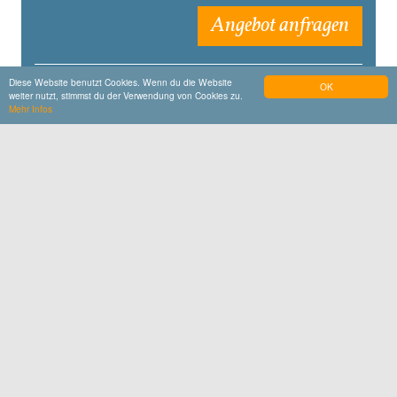
Angebot anfragen
Diese Website benutzt Cookies. Wenn du die Website
OK
45 € pro Kind bis 14 Jahre
weiter nutzt, stimmst du der Verwendung von Cookies zu.
Mehr Infos
IHR SEID ALLEIN UNTERWEGS?
Alle verfügbaren öffentlichen Termine für
Einzelpersonen oder Kleingruppen findet ihr am
Ende dieser Seite unter „Öffentliche Termine in
der Nähe".