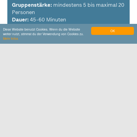
Gruppenstärke:
mindestens 5 bis maximal 20
Personen
Dauer:
45-60 Minuten
Diese Website benutzt Cookies. Wenn du die Website
OK
weiter nutzt, stimmst du der Verwendung von Cookies zu.
Mehr Infos
Preis:
KOSTENFREI
Angebot anfragen
Spenden werden gerne angenommen
Kontakt
Haus der Kultur
Braunauer Straße 10