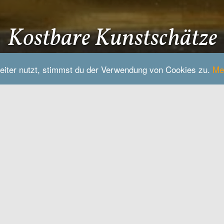
Kostbare Kunstschätze
eiter nutzt, stimmst du der Verwendung von Cookies zu.
Me
zkammer & Wallfahrts
Tipp