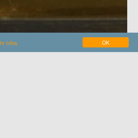
OK
hr Infos
museum