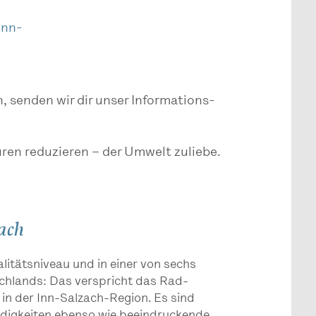
Inn-
, senden wir dir unser Informations-
üren reduzieren – der Umwelt zuliebe.
ach
itätsniveau und in einer von sechs
hlands: Das verspricht das Rad-
n der Inn-Salzach-Region. Es sind
igkeiten ebenso wie beeindruckende