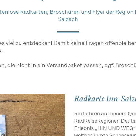
tenlose Radkarten, Broschüren und Flyer der Region 
Salzach
es viel zu entdecken! Damit keine Fragen offenbleiben
u.
en, die nicht in ein Versandpaket passen, ggf. Brosch
Radkarte Inn-Salz
Radfahren auf neuem Qual
RadReiseRegionen Deutsc
Erlebnis „HIN UND WEG“ i
weltberühmte Sehenswürd