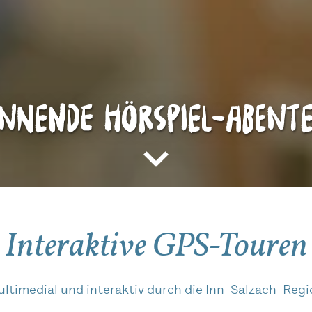
nnende Hörspiel-Abent
Interaktive GPS-Touren
ltimedial und interaktiv durch die Inn-Salzach-Reg