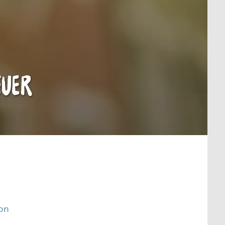
euer
ion