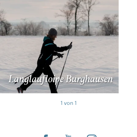
Langlaufloipe Burghausen
1
von
1