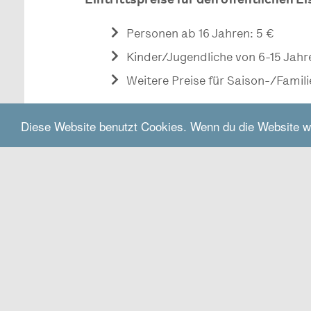
Eintrittspreise für den öffentlichen E
Personen ab 16 Jahren: 5 €
Kinder/Jugendliche von 6-15 Jahr
Weitere Preise für Saison-/Famili
Diese Website benutzt Cookies. Wenn du die Website w
Do muasst hi
Eissporthalle Waldkraiburg
Stadionstraße 8
84478
Waldkraiburg
www.stadtwerke-waldkraiburg.de/spo
freizeit/eissporthalle-raiffeisen-arena