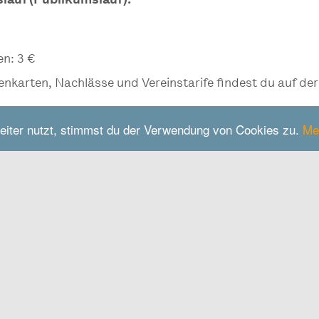
islauf (Publikumslauf):
en: 3 €
enkarten, Nachlässe und Vereinstarife findest du auf de
eiter nutzt, stimmst du der Verwendung von Cookies zu.
Me
Kontakt
Raiffeisen Arena Waldkr
Stadionstraße 8
84478
Waldkraiburg
rt-
www.stadtwerke-waldkra
freizeit/eissporthalle-ra