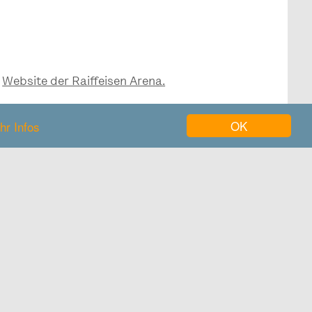
r
Website der Raiffeisen Arena.
OK
hr Infos
aiburg
iburg.de/sport-
iffeisen-arena