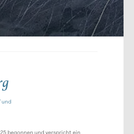
rg
f und
025 begonnen und verspricht ein