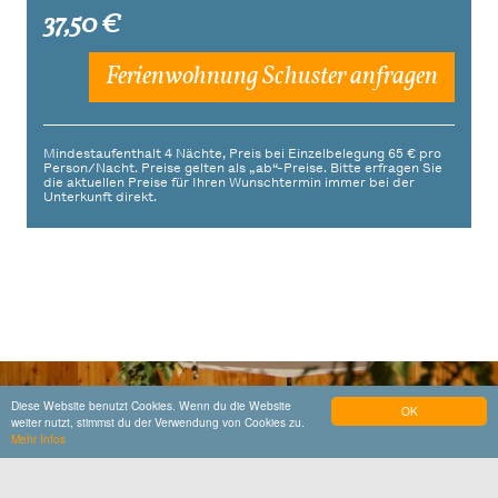
37,50 €
Ferienwohnung Schuster anfragen
Mindestaufenthalt 4 Nächte, Preis bei Einzelbelegung 65 € pro
Person/Nacht. Preise gelten als „ab“-Preise. Bitte erfragen Sie
die aktuellen Preise für Ihren Wunschtermin immer bei der
Unterkunft direkt.
Diese Website benutzt Cookies. Wenn du die Website
OK
weiter nutzt, stimmst du der Verwendung von Cookies zu.
Mehr Infos