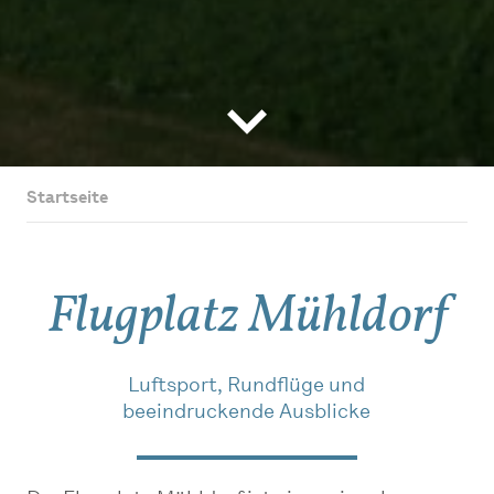
Startseite
Flugplatz Mühldorf
Luftsport, Rundflüge und
beeindruckende Ausblicke