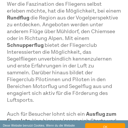
Wer die Faszination des Fliegens selbst
erleben möchte, hat die Möglichkeit, bei einem
Rundflug
die Region aus der Vogelperspektive
zu entdecken. Angeboten werden unter
anderem Flüge über Mühldorf, den Chiemsee
oder in Richtung Alpen. Mit einem
Schnupperflug
bietet der Fliegerclub
Interessierten die Möglichkeit, das
Segelfliegen unverbindlich kennenzulernen
und erste Erfahrungen in der Luft zu
sammeln. Darüber hinaus bildet der
Fliegerclub Pilotinnen und Piloten in den
Bereichen Motorflug und Segelflug aus und
engagiert sich aktiv für die Förderung des
Luftsports.
Auch für Besucher lohnt sich ein
Ausflug zum
Flugplatz.
Von hier aus lassen sich Starts und
Diese Website benutzt Cookies. Wenn du die Website
OK