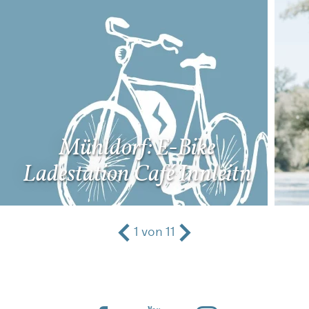
Mühldorf: E-Bike
Ladestation Café Innleitn
1
von
11