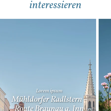
interessieren
Mehr Details
Mehr Details
Lorem ipsum
Mühldorfer Radlstern -
Route Braunau a. Inn