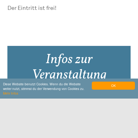
Der Eintritt ist frei!
Infos zur
Veranstaltung
Diese Website benutzt Cookies. Wenn du die Website
OK
weiter nutzt, stimmst du der Verwendung von Cookies zu.
Mehr Infos
Online-Event
Mehr Infos
Do muasst hi
Sommer in Altötting 2021, Kultur + Kongress
Forum, Zuccalliplatz 1, 84503, Altötting