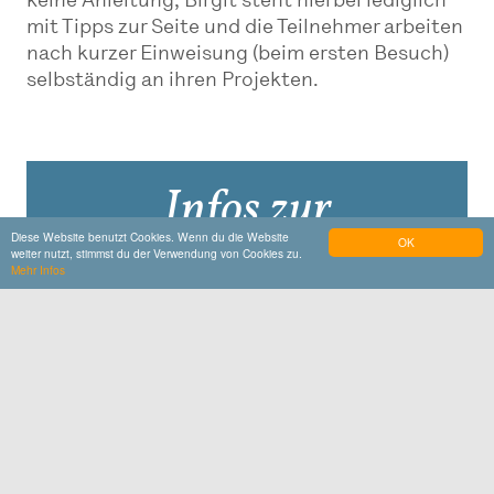
keine Anleitung, Birgit steht hierbei lediglich
mit Tipps zur Seite und die Teilnehmer arbeiten
nach kurzer Einweisung (beim ersten Besuch)
selbständig an ihren Projekten.
Infos zur
Diese Website benutzt Cookies. Wenn du die Website
Veranstaltung
OK
weiter nutzt, stimmst du der Verwendung von Cookies zu.
Mehr Infos
Termine
Mittwoch, 09.09.2026, 18:00 Uhr
weitere
Termine
Do muasst hi
Töpferstudio Ton und Meer, Stadtplatz 80,