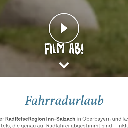
Film ab!
Fahrradurlaub
er
RadReiseRegion Inn-Salzach
in Oberbayern und la
els, die genau auf Radfahrer abgestimmt sind – inkl