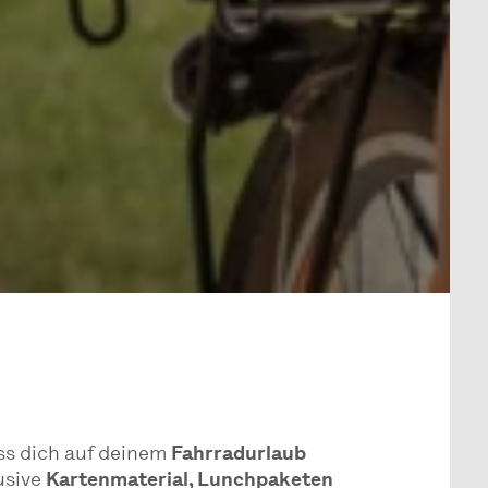
ss dich auf deinem
Fahrradurlaub
usive
Kartenmaterial, Lunchpaketen