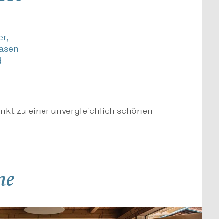
er,
Oasen
d
nkt zu einer unvergleichlich schönen
me