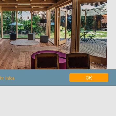
OK
hr Infos
| BIO HOTELS Partner
oga-Retreats und spirituelle Workshops mitten