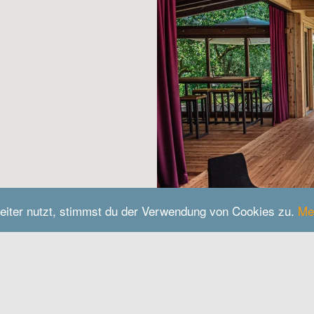
eiter nutzt, stimmst du der Verwendung von Cookies zu.
Me
AmVieh-Theater 
Veranstaltungsort für Y
im Grünen