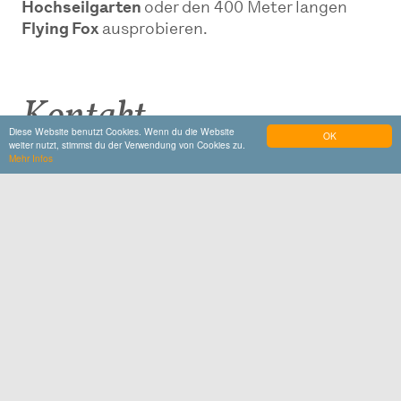
Hochseilgarten
oder den 400 Meter langen
Flying Fox
ausprobieren.
Kontakt
Diese Website benutzt Cookies. Wenn du die Website
OK
weiter nutzt, stimmst du der Verwendung von Cookies zu.
Mehr Infos
Gemeinde Unterreit
Haus-Nr. 1
83567
Unterreit
www.gars.de/gemeinde-unterreit
E-Mail schreiben
+49 8073 918570