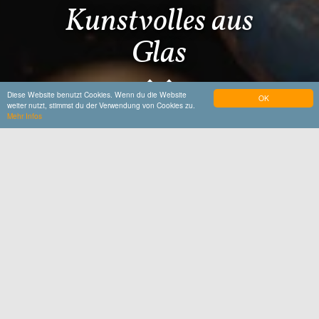
Kunstvolles aus
Glas
Diese Website benutzt Cookies. Wenn du die Website
OK
weiter nutzt, stimmst du der Verwendung von Cookies zu.
Mehr Infos
Startseite
Entdecken & Erleben
Gruppen-Erlebnisse
Für Kräftemesser
Glasbläser-Workshop
Glasblasen Workshops in der Nähe
von München