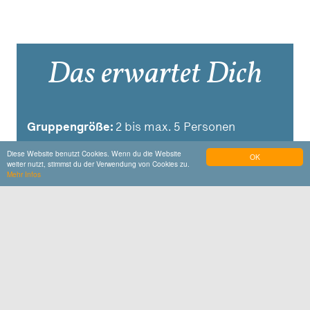
Das erwartet Dich
Gruppengröße:
2 bis max. 5 Personen
Diese Website benutzt Cookies. Wenn du die Website
Dauer:
4,5 Stunden
OK
weiter nutzt, stimmst du der Verwendung von Cookies zu.
Mehr Infos
Öffentliche Termine:
https://catienda.de/events
149,90 €
Preis:
pro Person
Angebot anfragen