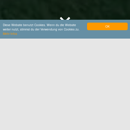
Diese Website benutzt Cookies. Wenn du die Website
OK
weiter nutzt, stimmst du der Verwendung von Cookies zu.
Mehr Infos
Startseite
Entdecken & Erleben
Gruppen-Erlebnisse
Auf Kuschelkurs
Ponyreiten
Optimal für Kindergeburtstage, zum
Frühstücken und als Ausflugsziel für
Hilfebedürftige