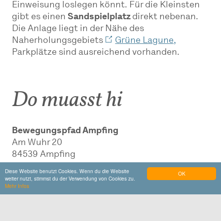
Einweisung loslegen könnt. Für die Kleinsten
gibt es einen
Sandspielplatz
direkt nebenan.
Die Anlage liegt in der Nähe des
Naherholungsgebiets
Grüne Lagune,
Parkplätze sind ausreichend vorhanden.
Do muasst hi
Bewegungspfad Ampfing
Am Wuhr 20
84539
Ampfing
www.ampfing.de
Diese Website benutzt Cookies. Wenn du die Website
OK
weiter nutzt, stimmst du der Verwendung von Cookies zu.
Mehr Infos
Auf Karte zeigen