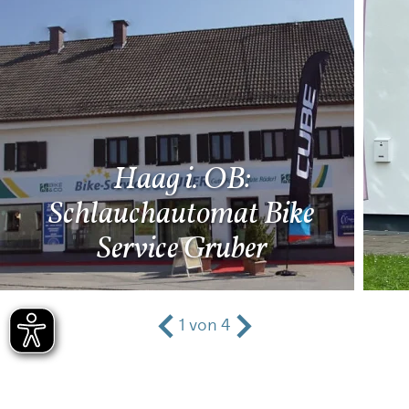
Haag i. OB:
Schlauchautomat Bike
Service Gruber
1
von
4