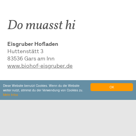
Do muasst hi
Eisgruber Hofladen
Huttenstätt 3
83536
Gars am Inn
www.biohof-eisgruber.de
Diese Website benutzt Cookies. Wenn du die Website
Auf Karte zeigen
OK
weiter nutzt, stimmst du der Verwendung von Cookies zu.
Mehr Infos
Kontakt
Biohof Eisgruber
Huttenstätt 3