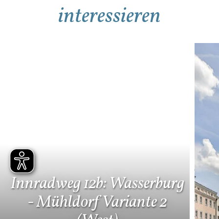
interessieren
Mehr Details
Mehr Details
Innradweg 12b: Wasserburg
- Mühldorf Variante 2