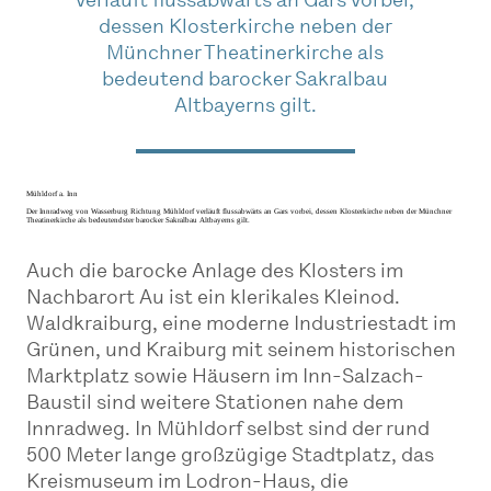
verläuft flussabwärts an Gars vorbei,
dessen Klosterkirche neben der
Münchner Theatinerkirche als
bedeutend barocker Sakralbau
Altbayerns gilt.
Mühldorf a. Inn
Der Innradweg von Wasserburg Richtung Mühldorf verläuft flussabwärts an Gars vorbei, dessen Klosterkirche neben der Münchner
Theatinerkirche als bedeutendster barocker Sakralbau Altbayerns gilt.
Auch die barocke Anlage des Klosters im
Nachbarort Au ist ein klerikales Kleinod.
Waldkraiburg, eine moderne Industriestadt im
Grünen, und Kraiburg mit seinem historischen
Marktplatz sowie Häusern im Inn-Salzach-
Baustil sind weitere Stationen nahe dem
Innradweg. In Mühldorf selbst sind der rund
500 Meter lange großzügige Stadtplatz, das
Kreismuseum im Lodron-Haus, die