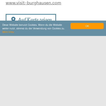
www.visit-burghausen.com
Auf Karte zeigen
Diese Website benutzt Cookies. Wenn du die Website
OK
weiter nutzt, stimmst du der Verwendung von Cookies zu.
Kontakt
Mehr Infos
Burghauser Touristik GmbH
84489
Burghausen
www.visit-burghausen.com
E-Mail schreiben