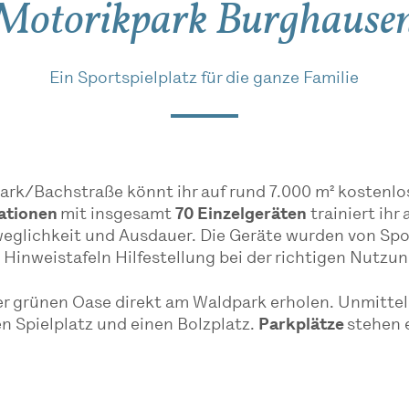
Motorikpark Burghause
Ein Sportspielplatz für die ganze Familie
/Bachstraße könnt ihr auf rund 7.000 m² kostenlos S
tationen
mit insgesamt
70 Einzelgeräten
trainiert ihr
eweglichkeit und Ausdauer. Die Geräte wurden von Sp
 Hinweistafeln Hilfestellung bei der richtigen Nutzun
der grünen Oase direkt am Waldpark erholen. Unmitte
en Spielplatz und einen Bolzplatz.
Parkplätze
stehen 