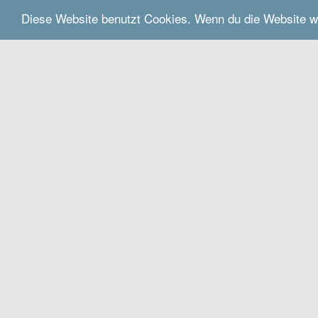
Diese Website benutzt Cookies. Wenn du die Website w
Do muasst hi