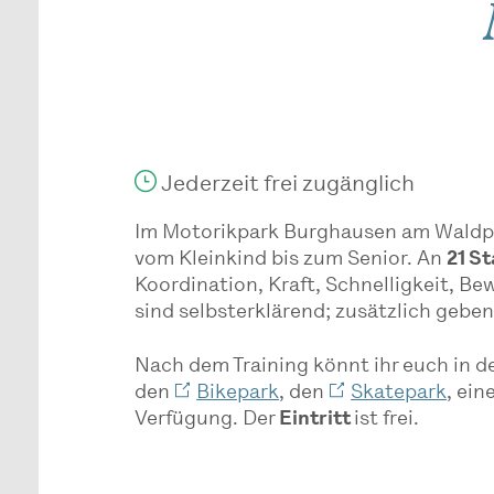
Jederzeit frei zugänglich
Im Motorikpark Burghausen am Waldpark
vom Kleinkind bis zum Senior. An
21 S
Koordination, Kraft, Schnelligkeit, B
sind selbsterklärend; zusätzlich geben
Nach dem Training könnt ihr euch in 
den
Bikepark
, den
Skatepark
, ein
Verfügung. Der
Eintritt
ist frei.