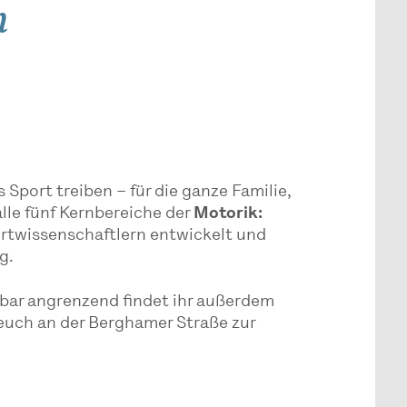
n
port treiben – für die ganze Familie,
 alle fünf Kernbereiche der
Motorik:
ortwissenschaftlern entwickelt und
g.
lbar angrenzend findet ihr außerdem
euch an der Berghamer Straße zur