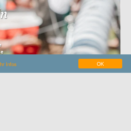
in
e
de
.
OK
hr Infos