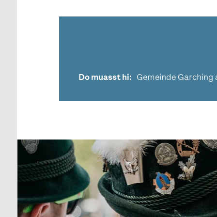
Do muasst hi
Gemeinde Garching a.