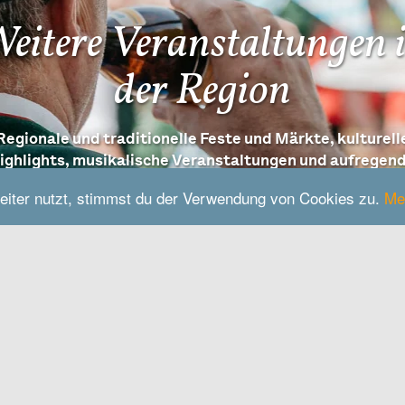
eitere Veranstaltungen 
der Region
Regionale und traditionelle Feste und Märkte, kulturell
ighlights, musikalische Veranstaltungen und aufregen
Erlebnisangebote in der Inn-Salzach Region entdecken
eiter nutzt, stimmst du der Verwendung von Cookies zu.
Me
zu den Terminen