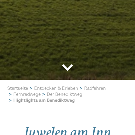
Startseite
Entdecken & Erleben
Radfahren
Fernradwege
Der Benediktweg
Hightlights am Benediktweg
Juwelen am Inn