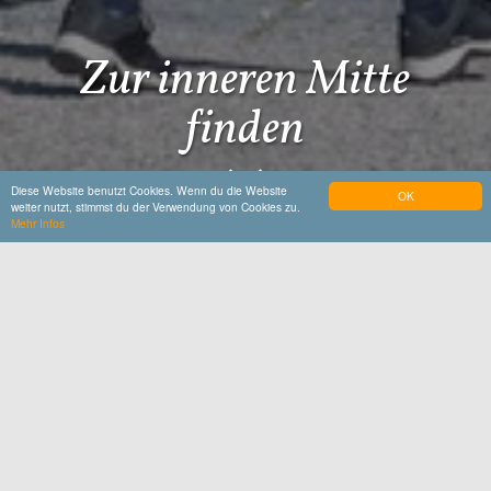
Zur inneren Mitte
finden
Diese Website benutzt Cookies. Wenn du die Website
OK
weiter nutzt, stimmst du der Verwendung von Cookies zu.
Mehr Infos
Startseite
Entdecken & Erleben
Gruppen-Erlebnisse
Spirituell & Besinnlich
Spirituell &
Besinnlich