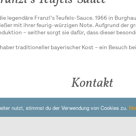
t die legendäre Franzl’s Teufels-Sauce. 1966 in Burg
nießer mit ihrer feurig-würzigen Note. Aufgrund der
ktion – seither sorgt sie dafür, dass dieser besond
aber traditioneller bayerischer Kost – ein Besuch be
Kontakt
Hans Baumann GmbH
eiter nutzt, stimmst du der Verwendung von Cookies zu.
Me
Auerstrasse 6
84558
Kirchweidach
baumann-senf.de