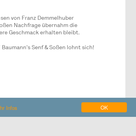
hausen von Franz Demmelhuber
 großen Nachfrage übernahm die
ere Geschmack erhalten bleibt.
i Baumann's Senf & Soßen lohnt sich!
OK
hr Infos