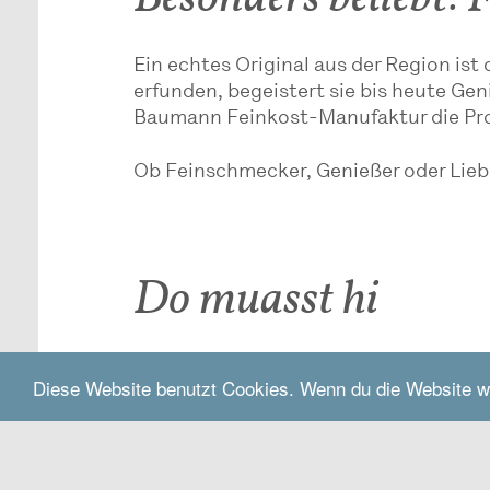
Ein echtes Original aus der Region is
erfunden, begeistert sie bis heute Ge
Baumann Feinkost-Manufaktur die Produ
Ob Feinschmecker, Genießer oder Liebh
Do muasst hi
Baumann's Senf & Soßen
Diese Website benutzt Cookies. Wenn du die Website w
Auerstrasse 6
84558
Kirchweidach
baumann-senf.de