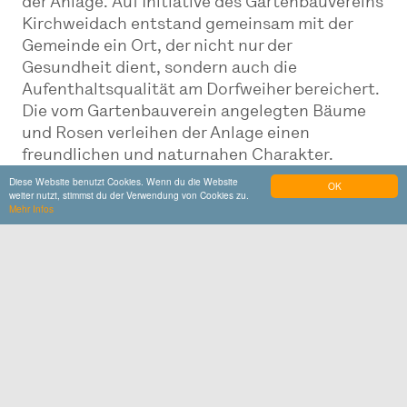
der Anlage. Auf Initiative des Gartenbauvereins
Kirchweidach entstand gemeinsam mit der
Gemeinde ein Ort, der nicht nur der
Gesundheit dient, sondern auch die
Aufenthaltsqualität am Dorfweiher bereichert.
Die vom Gartenbauverein angelegten Bäume
und Rosen verleihen der Anlage einen
freundlichen und naturnahen Charakter.
Diese Website benutzt Cookies. Wenn du die Website
OK
weiter nutzt, stimmst du der Verwendung von Cookies zu.
Mehr Infos
Do muasst hi
Kneippanlage Kirchweidach
Neukirchener Straße
84558
Kirchweidach
www.kirchweidach.de