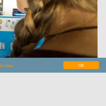
en
ung
OK
hr Infos