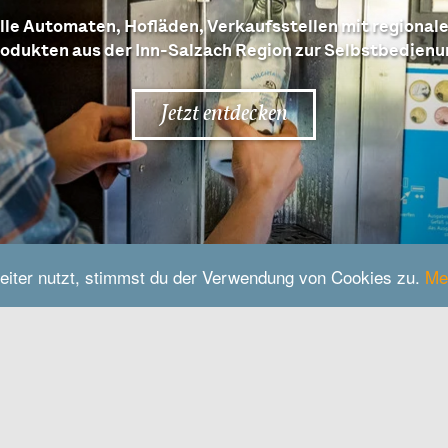
lle Automaten, Hofläden, Verkaufsstellen mit regional
odukten aus der Inn-Salzach Region zur Selbstbedien
Jetzt entdecken
eiter nutzt, stimmst du der Verwendung von Cookies zu.
Me
Kontakt