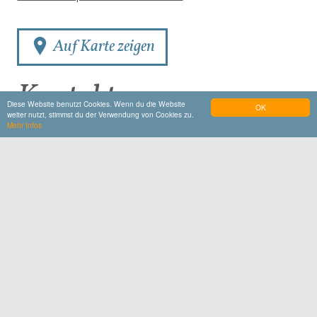
Auf Karte zeigen
Kontakt
Diese Website benutzt Cookies. Wenn du die Website
OK
weiter nutzt, stimmst du der Verwendung von Cookies zu.
Mehr Infos
Radsport Dashuber
Tassilostraße 4
84518
Garching
www.radsport-dashuber.de
E-Mail schreiben
+49 8634 984020