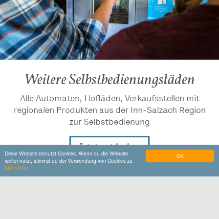
Weitere Selbstbedienungsläden
Alle Automaten, Hofläden, Verkaufsstellen mit
regionalen Produkten aus der Inn-Salzach Region
zur Selbstbedienung
Jetzt entdecken
Diese Website benutzt Cookies. Wenn du die Website
OK
weiter nutzt, stimmst du der Verwendung von Cookies zu.
Mehr Infos
Do muasst hi