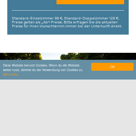
Standard-Einzelzimmer 98 €, Standard-Doppelzimmer 129 €.
Preise gelten als „Ab“-Preise. Bitte erfragen Sie die aktuellen
Preise für Ihren Wunschtermin immer bei der Unterkunft direkt.
Diese Website benutzt Cookies. Wenn du die Website
OK
weiter nutzt, stimmst du der Verwendung von Cookies zu.
Mehr Infos