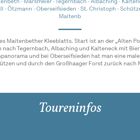
enbeth · Marsmeier · Tegernbach · Albaching · Kalten
l · Ötzmann · Oberseifsieden · St. Christoph · Schütz
Maitenb
 des Maitenbether Kleeblatts. Start ist an der „Alten
n nach Tegernbach, Albaching und Kalteneck mit Bier
npanorama und bei Oberseifsieden hat man eine maler
chützen und durch den Großhaager Forst zurück nach
Toureninfos