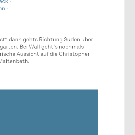
eck ·
en ·
 Post“ dann gehts Richtung Süden über
garten. Bei Wall geht’s nochmals
ische Aussicht auf die Christopher
 Maitenbeth.