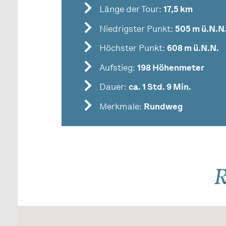
Länge der Tour:
17,5 km
Niedrigster Punkt:
505 m ü.N.N
Höchster Punkt:
608 m ü.N.N.
Aufstieg:
198 Höhenmeter
Dauer:
ca. 1 Std. 9 Min.
Merkmale:
Rundweg
R