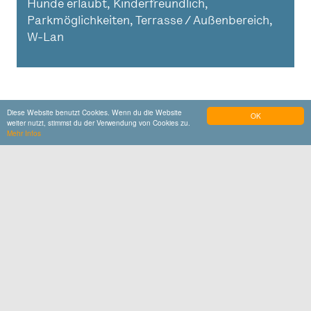
Hunde erlaubt, Kinderfreundlich,
Parkmöglichkeiten, Terrasse / Außenbereich,
W-Lan
Do muasst hi
Diese Website benutzt Cookies. Wenn du die Website
OK
weiter nutzt, stimmst du der Verwendung von Cookies zu.
Mehr Infos
Schmiedhubers
Wiesmühl an der Alz 9
84549
Engelsberg
www.schmiedhubers.de
Auf Karte zeigen