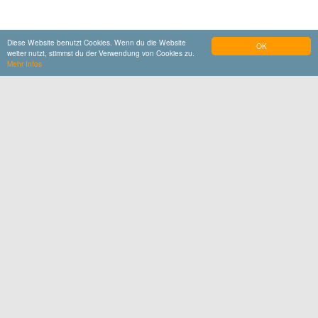
Diese Website benutzt Cookies. Wenn du die Website
OK
weiter nutzt, stimmst du der Verwendung von Cookies zu.
Mehr Infos
Gasthof Huberwirt
Bayerisches Traditionswirtshaus mit Michelin-
Stern
Mehr Details
Auf Karte anzeigen